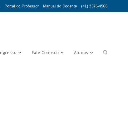
a
Portal do Professor
Manual do Docente
(41) 3376-4566
Ingresso
Fale Conosco
Alunos