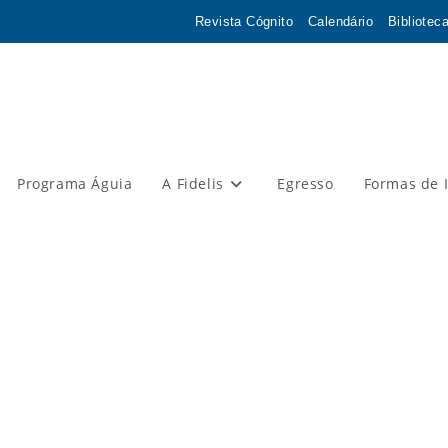
Revista Cógnito
Calendário
Bibliotec
Programa Águia
A Fidelis
Egresso
Formas de 