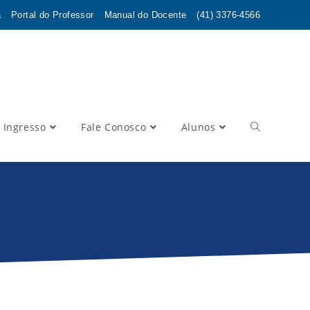
a
Portal do Professor
Manual do Docente
(41) 3376-4566
 Ingresso
Fale Conosco
Alunos