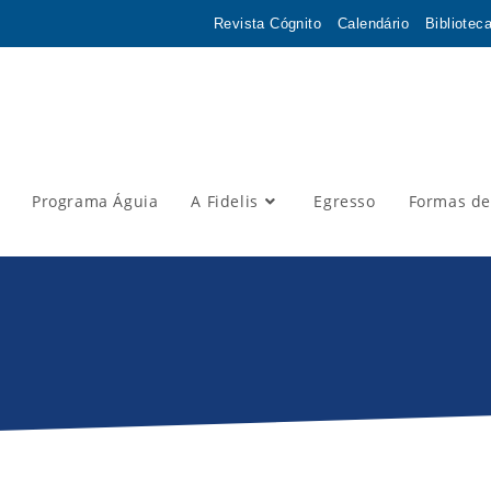
Revista Cógnito
Calendário
Bibliotec
Programa Águia
A Fidelis
Egresso
Formas de