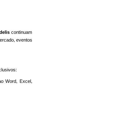
delis
continuam
mercado, eventos
lusivos:
ao Word, Excel,