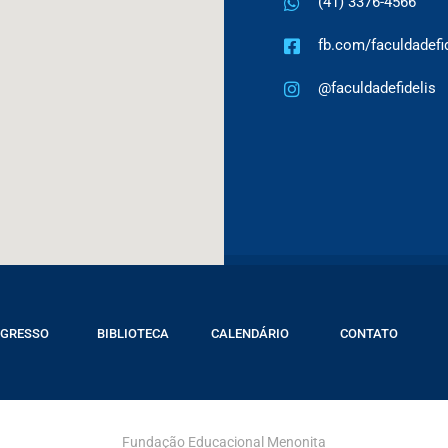
(41) 3376-4566
fb.com/faculdadefi
@faculdadefidelis
NGRESSO
BIBLIOTECA
CALENDÁRIO
CONTATO
Fundação Educacional Menonita