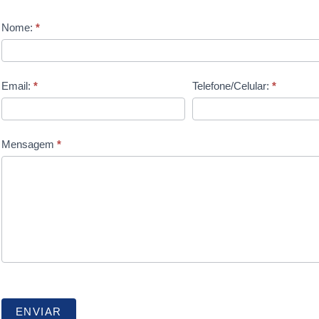
Fale
Nome:
*
Conosco
Email:
*
Telefone/Celular:
*
Mensagem
*
ENVIAR