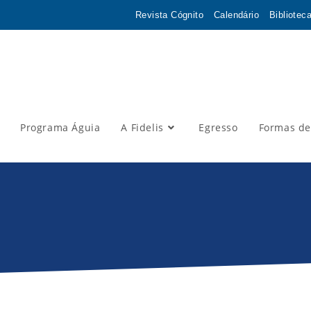
Revista Cógnito
Calendário
Bibliotec
Programa Águia
A Fidelis
Egresso
Formas de