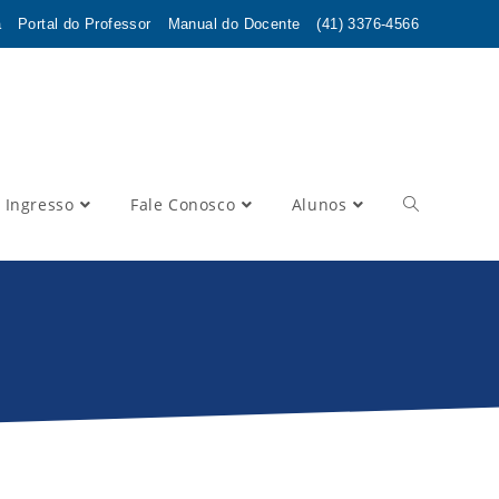
a
Portal do Professor
Manual do Docente
(41) 3376-4566
 Ingresso
Fale Conosco
Alunos