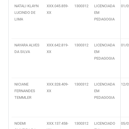
NATALI KLAYN
XXX.045.859-
1300312
LICENCIADA
01/0
LUCINDO DE
XX
EM
LIMA
PEDAGOGIA
NAYARA ALVES
XXX.642.819-
1300312
LICENCIADA
01/0
DA SILVA
XX
EM
PEDAGOGIA
NICIANE
XXX.328.409-
1300312
LICENCIADA
12/0
FERNANDES
XX
EM
TEMMLER
PEDAGOGIA
NOEMI
XXX.137.458-
1300312
LICENCIADO
05/0