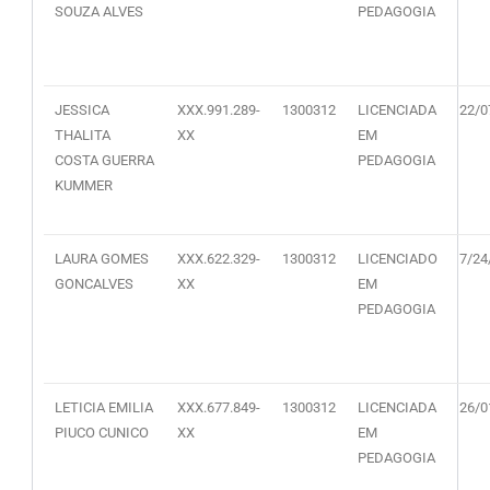
SOUZA ALVES
PEDAGOGIA
JESSICA
XXX.991.289-
1300312
LICENCIADA
22/0
THALITA
XX
EM
COSTA GUERRA
PEDAGOGIA
KUMMER
LAURA GOMES
XXX.622.329-
1300312
LICENCIADO
7/24
GONCALVES
XX
EM
PEDAGOGIA
LETICIA EMILIA
XXX.677.849-
1300312
LICENCIADA
26/0
PIUCO CUNICO
XX
EM
PEDAGOGIA