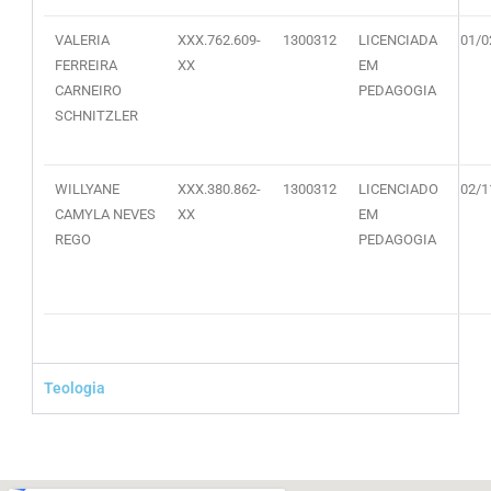
VALERIA
XXX.762.609-
1300312
LICENCIADA
01/0
FERREIRA
XX
EM
CARNEIRO
PEDAGOGIA
SCHNITZLER
WILLYANE
XXX.380.862-
1300312
LICENCIADO
02/1
CAMYLA NEVES
XX
EM
REGO
PEDAGOGIA
Teologia