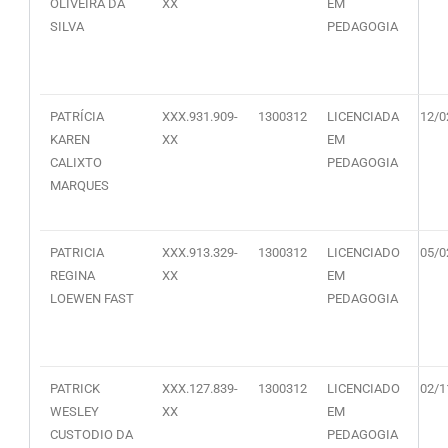
OLIVEIRA DA
XX
EM
SILVA
PEDAGOGIA
PATRÍCIA
XXX.931.909-
1300312
LICENCIADA
12/0
KAREN
XX
EM
CALIXTO
PEDAGOGIA
MARQUES
PATRICIA
XXX.913.329-
1300312
LICENCIADO
05/0
REGINA
XX
EM
LOEWEN FAST
PEDAGOGIA
PATRICK
XXX.127.839-
1300312
LICENCIADO
02/1
WESLEY
XX
EM
CUSTODIO DA
PEDAGOGIA