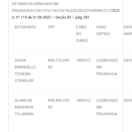
XX1300312LICENCIADA EM
PEDAGOGIA7/24/1912/14/213/16/225/20/221609496/21/22
D.O.
U. nº 115 de 21.06.2022 – Seção 03 – pág. 281
ESTUDANTE
CPF
E-MEC
GRAU
DAT
DO
OBTIDO
ING
CURSO
AISHA
XXX.710.209-
1300312
LICENCIADO
24/0
EMANUELLE
XX
EM
TEIXEIRA
PEDAGOGIA
STENGLER
ALANA DE
XXX.839.229-
1300312
LICENCIADO
02/0
MEDEIROS
XX
EM
TILLMANN
PEDAGOGIA