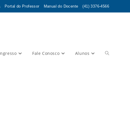
a
Portal do Professor
Manual do Docente
(41) 3376-4566
Ingresso
Fale Conosco
Alunos
Alternar
pesquisa
do