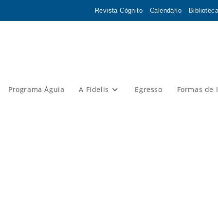
Revista Cógnito
Calendário
Bibliotec
Programa Águia
A Fidelis
Egresso
Formas de 