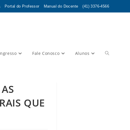
a
Portal do Professor
Manual do Docente
(41) 3376-4566
Ingresso
Fale Conosco
Alunos
Alternar
pesquisa
 AS
RAIS QUE
do