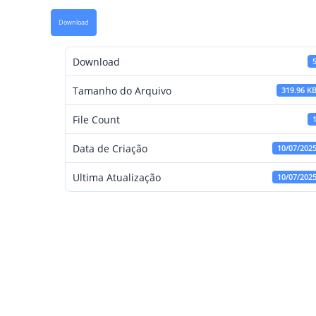
Download
Download
Tamanho do Arquivo
319.96 K
File Count
Data de Criação
10/07/202
Ultima Atualização
10/07/202