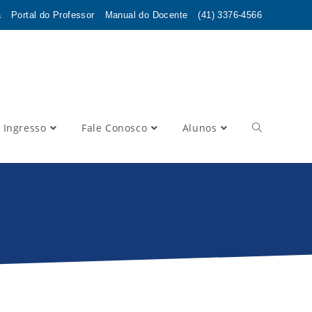
a
Portal do Professor
Manual do Docente
(41) 3376-4566
 Ingresso
Fale Conosco
Alunos