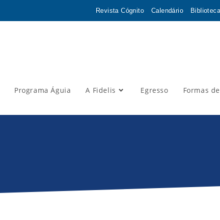
Revista Cógnito
Calendário
Bibliotec
Programa Águia
A Fidelis
Egresso
Formas de