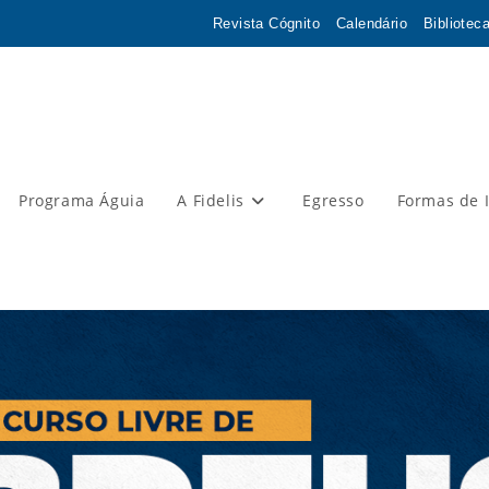
Revista Cógnito
Calendário
Bibliotec
Programa Águia
A Fidelis
Egresso
Formas de 