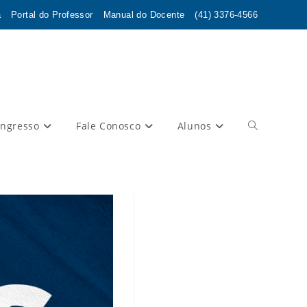
a
Portal do Professor
Manual do Docente
(41) 3376-4566
Ingresso
Fale Conosco
Alunos
Alternar
pesquisa
do