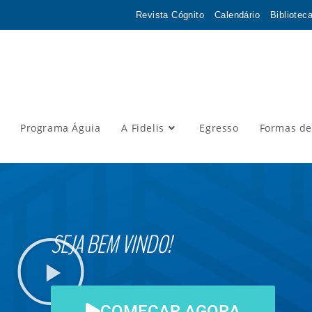
Revista Cógnito
Calendário
Bibliotec
Programa Águia
A Fidelis
Egresso
Formas de
SEJA BEM VINDO!
COMEÇAR AGORA